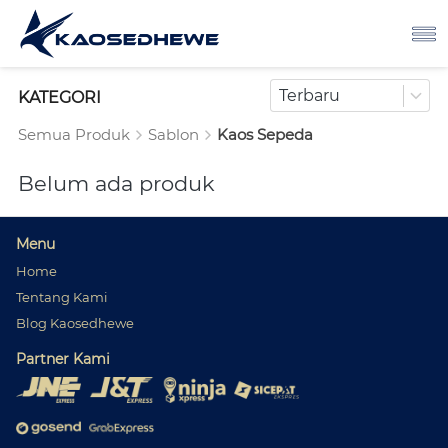
Terbaru
KATEGORI
Semua Produk
Sablon
Kaos Sepeda
Belum ada produk
Menu
Home
Tentang Kami
Blog Kaosedhewe
Partner Kami