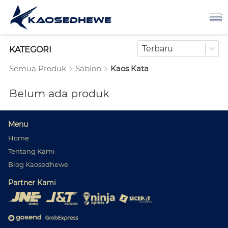
Terbaru
KATEGORI
Semua Produk
Sablon
Kaos Kata
Belum ada produk
Menu
Home
Tentang Kami
Blog Kaosedhewe
Partner Kami