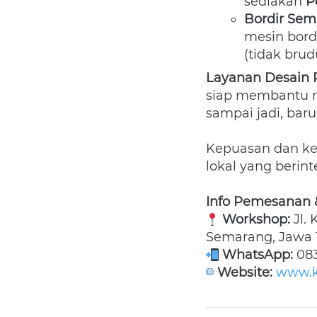
sediakan 
P
Bordir Sema
mesin bordi
(tidak brud
Layanan Desain P
siap membantu me
sampai jadi, baru
Kepuasan dan ket
lokal yang berinte
Info Pemesanan &
Workshop:
 Jl.
Semarang, Jawa 
WhatsApp:
 08
Website:
www.