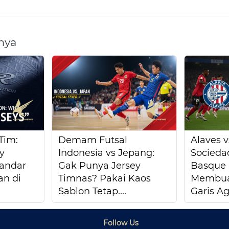
nya
Tim:
Demam Futsal
Alaves v
y
Indonesia vs Jepang:
Socieda
tandar
Gak Punya Jersey
Basque 
n di
Timnas? Pakai Kaos
Membuat
Sablon Tetap....
Garis Ag
Follow Us