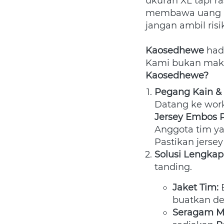
ukuran XL tapi ra
membawa uang DP
jangan ambil risik
Kaosedhewe
 had
Kami bukan make
Kaosedhewe?
Pegang Kain & 
Jersey Embos
Anggota tim ya
Pastikan jerse
Solusi Lengkap 
tanding.
Jaket Tim:
 
buatkan d
Seragam M