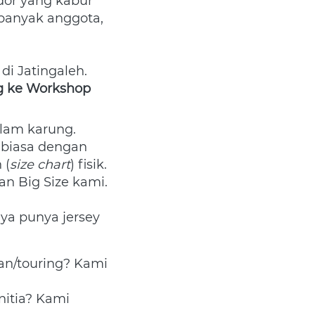
dor yang kabur 
anyak anggota, 
i Jatingaleh. 
 ke Workshop 
lam karung. 
Datang ke workshop kami, pegang sendiri bedanya bahan Drifit biasa dengan 
 (
size chart
) fisik. 
 Big Size kami. 
ya punya jersey 
n/touring? Kami 
itia? Kami 