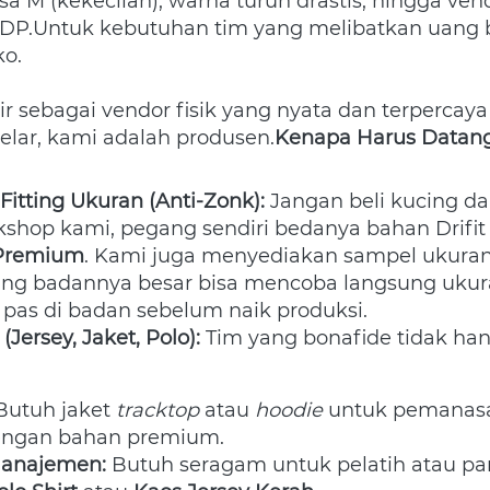
sa M (kekecilan), warna turun drastis, hingga ven
.Untuk kebutuhan tim yang melibatkan uang b
o. 
ir sebagai vendor fisik yang nyata dan terpercaya d
lar, kami adalah produsen.
Kenapa Harus Datang
Fitting Ukuran (Anti-Zonk):
 Jangan beli kucing da
 Premium
. Kami juga menyediakan sampel ukuran
ng badannya besar bisa mencoba langsung ukuran
y pas di badan sebelum naik produksi.
(Jersey, Jaket, Polo):
 Tim yang bonafide tidak han
Butuh jaket 
tracktop
 atau 
hoodie
 untuk pemanasa
engan bahan premium.
anajemen:
 Butuh seragam untuk pelatih atau pan