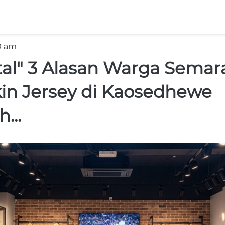
0 am
ital" 3 Alasan Warga Sema
kin Jersey di Kaosedhewe
...