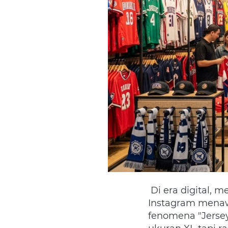
 Di era digital, memesan jersey tim semudah mengklik layar HP. Ratusan akun 
Instagram menaw
fenomena "Jersey