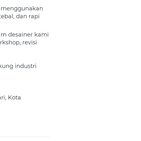
i menggunakan 
bal, dan rapi 
im desainer kami 
shop, revisi 
ung industri 
i, Kota 