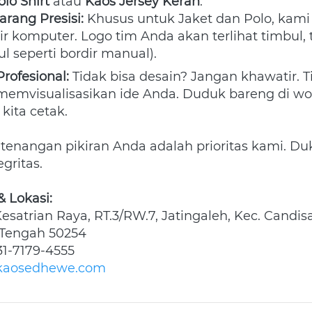
olo Shirt
 atau 
Kaos Jersey Kerah
.
rang Presisi:
 Khusus untuk Jaket dan Polo, kam
r komputer. Logo tim Anda akan terlihat timbul, te
ul seperti bordir manual).
rofesional:
 Tidak bisa desain? Jangan khawatir. T
mvisualisasikan ide Anda. Duduk bareng di work
 kita cetak.
enangan pikiran Anda adalah prioritas kami. Duk
gritas.
 Lokasi:
 Kesatrian Raya, RT.3/RW.7, Jatingaleh, Kec. Candisar
Tengah 50254 
31-7179-4555 
kaosedhewe.com