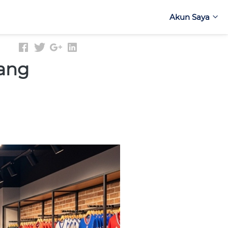
Akun Saya
Akun Saya
rang