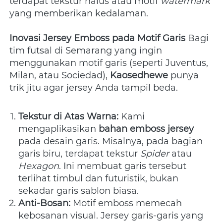
terdapat tekstur halus atau motif 
watermark
yang memberikan kedalaman.
Inovasi Jersey Emboss pada Motif Garis
 Bagi 
tim futsal di Semarang yang ingin 
menggunakan motif garis (seperti Juventus, 
Milan, atau Sociedad), 
Kaosedhewe
 punya 
trik jitu agar jersey Anda tampil beda.
Tekstur di Atas Warna:
 Kami 
mengaplikasikan 
bahan emboss jersey
pada desain garis. Misalnya, pada bagian 
garis biru, terdapat tekstur 
Spider
 atau 
Hexagon
. Ini membuat garis tersebut 
terlihat timbul dan futuristik, bukan 
sekadar garis sablon biasa.
Anti-Bosan:
 Motif emboss memecah 
kebosanan visual. Jersey garis-garis yang 