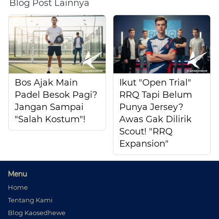
Blog Post Lainnya
Bos Ajak Main
Ikut "Open Trial"
Padel Besok Pagi?
RRQ Tapi Belum
Jangan Sampai
Punya Jersey?
"Salah Kostum"!
Awas Gak Dilirik
Scout! "RRQ
Expansion"
Menu
Home
Tentang Kami
Blog Kaosedhewe