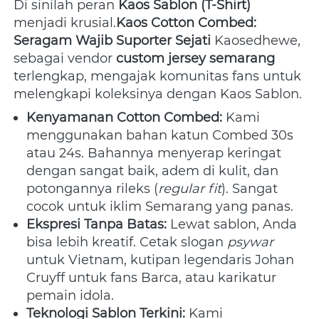
Di sinilah peran 
Kaos Sablon (T-Shirt)
menjadi krusial.
Kaos Cotton Combed: 
Seragam Wajib Suporter Sejati
 Kaosedhewe, 
sebagai vendor 
custom jersey semarang
terlengkap, mengajak komunitas fans untuk 
melengkapi koleksinya dengan Kaos Sablon.
Kenyamanan Cotton Combed:
 Kami 
menggunakan bahan katun Combed 30s 
atau 24s. Bahannya menyerap keringat 
dengan sangat baik, adem di kulit, dan 
potongannya rileks (
regular fit
). Sangat 
cocok untuk iklim Semarang yang panas.
Ekspresi Tanpa Batas:
 Lewat sablon, Anda 
bisa lebih kreatif. Cetak slogan 
psywar
untuk Vietnam, kutipan legendaris Johan 
Cruyff untuk fans Barca, atau karikatur 
pemain idola.
Teknologi Sablon Terkini:
 Kami 