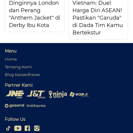
Dinginnya London
Vietnam: Duel
dan Perang
Harga Diri ASEAN!
"Anthem Jacket" di
Pastikan "Garuda"
Derby Ibu Kota
di Dada Tim Kamu
Bertekstur
Menu
Home
Tentang Kami
Blog Kaosedhewe
Partner Kami
Follow Us