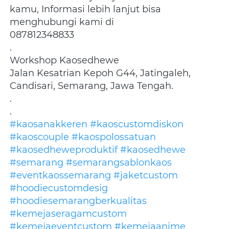
kamu, Informasi lebih lanjut bisa 
menghubungi kami di
087812348833
.
Workshop Kaosedhewe
Jalan Kesatrian Kepoh G44, Jatingaleh, 
Candisari, Semarang, Jawa Tengah.
.
.
#kaosanakkeren
#kaoscustomdiskon
#kaoscouple
#kaospolossatuan
#kaosedheweproduktif
#kaosedhewe
#semarang
#semarangsablonkaos
#eventkaossemarang
#jaketcustom
#hoodiecustomdesig
#hoodiesemarangberkualitas
#kemejaseragamcustom
#kemejaeventcustom
#kemejaanime