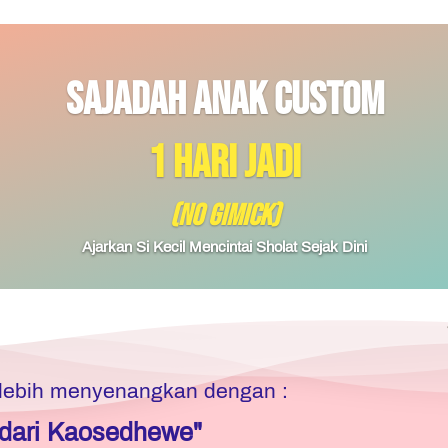
Sajadah Anak Custom
1 hari jadi
(No gimick)
Ajarkan Si Kecil Mencintai Sholat Sejak Dini
 lebih menyenangkan dengan :
dari Kaosedhewe"