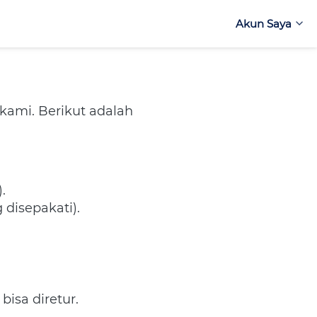
Akun Saya
Akun Saya
kami. Berikut adalah 
. 
 disepakati). 
isa diretur. 