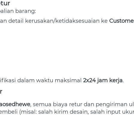
tur
ian barang:  
dan detail kerusakan/ketidaksesuaian ke 
Customer
 
fikasi dalam waktu maksimal 
2x24 jam kerja
. 
r
aosedhewe
, semua biaya retur dan pengiriman u
mbeli (misal: salah kirim desain, salah input ukur