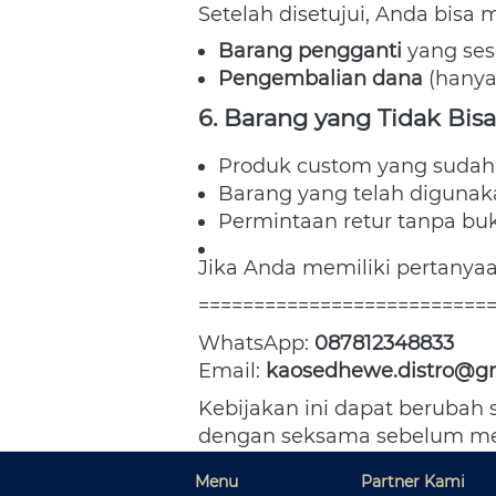
Setelah disetujui, Anda bisa m
Barang pengganti
 yang ses
Pengembalian dana
 (hanya
6. Barang yang Tidak Bisa
Produk custom yang sudah 
Barang yang telah digunaka
Permintaan retur tanpa buk
Jika Anda memiliki pertanyaan
==========================
WhatsApp: 
087812348833
Email: 
kaosedhewe.distro@g
Kebijakan ini dapat beruba
dengan seksama sebelum me
Menu
Partner Kami