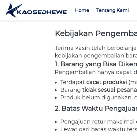
Home
Home
Tentang Kami
Tentang Kami
Kebijakan Pengemba
Terima kasih telah berbelanja 
kebijakan pengembalian bara
1. Barang yang Bisa Dike
Pengembalian hanya dapat di
Terdapat 
cacat produksi
 (m
Barang 
tidak sesuai pesan
Produk belum digunakan, di
2. Batas Waktu Pengajua
Pengajuan retur maksimal 
Lewat dari batas waktu ters