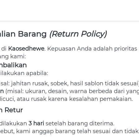
lian Barang 
(Return Policy)
di 
Kaosedhewe
. Kepuasan Anda adalah prioritas 
ng kami: 
mbalikan
lakukan apabila:  
isal: jahitan rusak, sobek, hasil sablon tidak sesuai)
an
 (misal: ukuran, desain, warna berbeda dari yang
cuci, atau rusak karena kesalahan pemakaian. 
n Retur
dilakukan 
3 hari
 setelah barang diterima. 
ebut, kami anggap barang telah sesuai dan tidak b