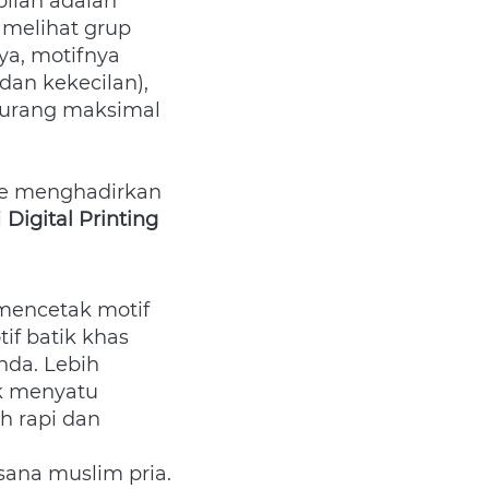
lan adalah 
melihat grup 
a, motifnya 
an kekecilan), 
urang maksimal 
e menghadirkan 
 
Digital Printing 
encetak motif 
f batik khas 
da. Lebih 
k menyatu 
h rapi dan 
na muslim pria. 