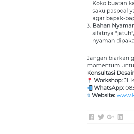
Koko buatan ka
saku paspoal y
agar bapak-bap
Bahan Nyaman 
sifatnya "jatuh
nyaman dipakai
Jangan biarkan g
momentum untuk 
Konsultasi Desai
Workshop:
 Jl.
WhatsApp:
 08
Website:
www.