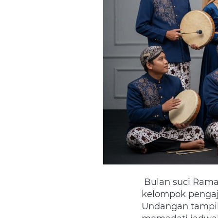
 Bulan suci Ramadhan 2026 sudah di depan mata. Bagi grup Rebana (Hadroh) atau 
kelompok pengaji
Undangan tampil 