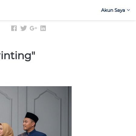
Akun Saya
Akun Saya
inting"