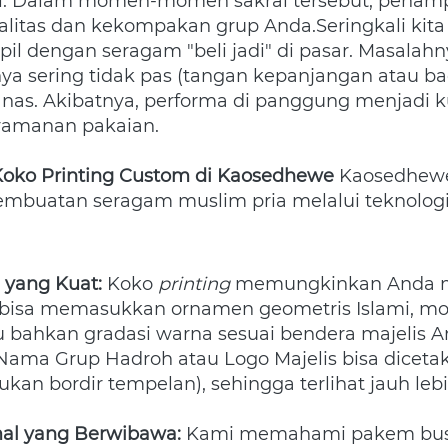
. Dalam momen-momen sakral tersebut, penampi
alitas dan kekompakan grup Anda.Seringkali kita 
il dengan seragam "beli jadi" di pasar. Masalahny
ya sering tidak pas (tangan kepanjangan atau bad
nas. Akibatnya, performa di panggung menjadi k
yamanan pakaian.
: Koko Printing Custom di Kaosedhewe
 Kaosedhew
embuatan seragam muslim pria melalui teknologi
l yang Kuat:
 Koko 
printing
 memungkinkan Anda m
 bisa memasukkan ornamen geometris Islami, moti
 bahkan gradasi warna sesuai bendera majelis An
 Nama Grup Hadroh atau Logo Majelis bisa diceta
kan bordir tempelan), sehingga terlihat jauh lebi
al yang Berwibawa:
 Kami memahami pakem busa