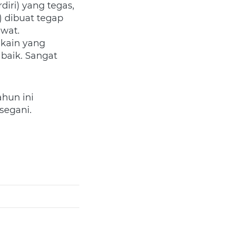
ri) yang tegas, 
) dibuat tegap 
awat.
ain yang 
baik. Sangat 
hun ini 
segani.