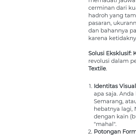
memadati jadwal
cerminan dari ku
hadroh yang tamp
pasaran, ukurann
dan bahannya pa
karena ketidakn
Solusi Eksklusif
revolusi dalam p
Textile
.
Identitas Visua
apa saja. Anda
Semarang, atau
hebatnya lagi,
dengan kain (bu
"mahal".
Potongan Form