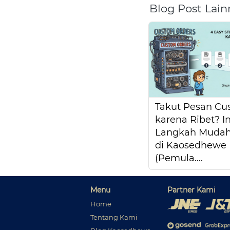
Blog Post Lain
Takut Pesan Cu
karena Ribet? In
Langkah Mudah
di Kaosedhewe
(Pemula....
Menu
Partner Kami
Home
Tentang Kami