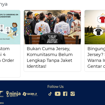
nya
stom
Bukan Cuma Jersey,
Bingung
i 4
Komunitasmu Belum
Jersey?
 Order
Lengkap Tanpa Jaket
Warna I
Identitas!
Gentar 
Follow Us