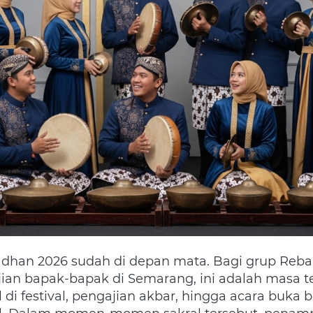
an bapak-bapak di Semarang, ini adalah masa ter
di festival, pengajian akbar, hingga acara buka 