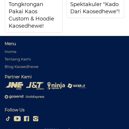
Tongkrongan
Spektakuler "Kado
Pakai Kaos
Dari Kaosedhewe"!
Custom & Hoodie
Kaosedhewe!
Menu
Home
Tentang Kami
Blog Kaosedhewe
Partner Kami
Follow Us