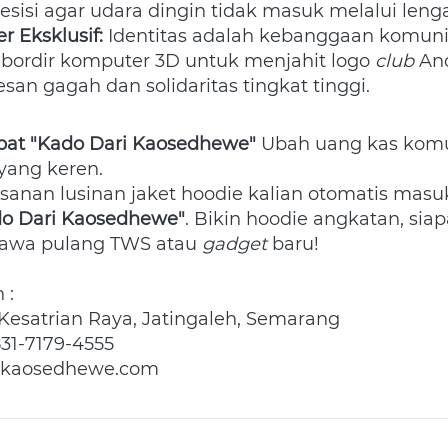
esisi agar udara dingin tidak masuk melalui leng
r Eksklusif:
 Identitas adalah kebanggaan komunit
ordir komputer 3D untuk menjahit logo 
club
 An
an gagah dan solidaritas tingkat tinggi.
apat "Kado Dari Kaosedhewe"
yang keren. 
esanan lusinan jaket hoodie kalian otomatis masu
do Dari Kaosedhewe"
. Bikin hoodie angkatan, siap
bawa pulang TWS atau 
gadget
 baru! 
 : 
 Kesatrian Raya, Jatingaleh, Semarang 
31-7179-4555 
.kaosedhewe.com 