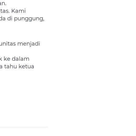
an.
as. Kami 
da di punggung, 
 Ubah uang kas komunitas menjadi 
k ke dalam 
a tahu ketua 