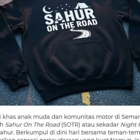
h 
Sahur On The Road
 (SOTR) atau sekadar 
Night 
sahur. Berkumpul di dini hari bersama teman-tema