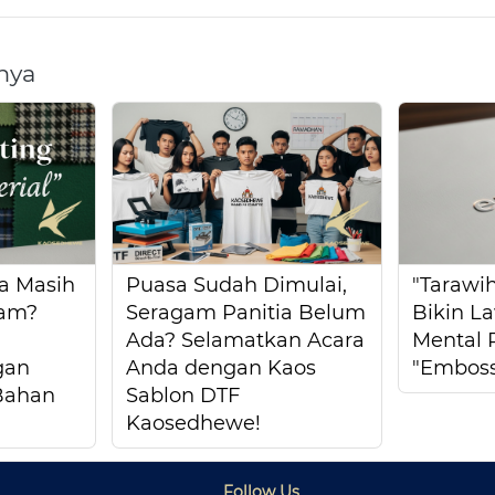
nya
a Masih
Puasa Sudah Dimulai,
"Tarawih
sam?
Seragam Panitia Belum
Bikin L
Ada? Selamatkan Acara
Mental 
gan
Anda dengan Kaos
"Emboss
"Bahan
Sablon DTF
Kaosedhewe!
Follow Us