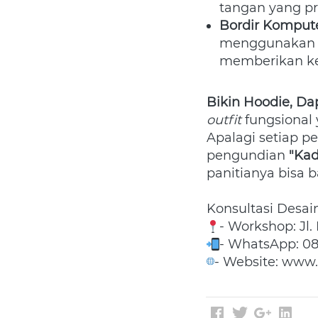
tangan yang pr
Bordir Kompute
menggunakan b
memberikan kes
Bikin Hoodie, D
outfit
 fungsional 
Apalagi setiap p
pengundian 
"Ka
panitianya bisa 
Konsultasi Desain
- Workshop: Jl.
- WhatsApp: 08
- Website: www