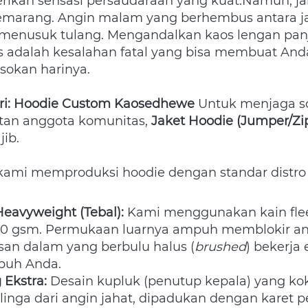
an sensasi persaudaraan yang kuat.Namun, ja
Semarang. Angin malam yang berhembus antara ja
pis adalah kesalahan fatal yang bisa membuat An
sokan harinya.
ri: Hoodie Custom Kaosedhewe
 Untuk menjaga sol
tan anggota komunitas, 
Jaket Hoodie (Jumper/Zi
ib. 
kami memproduksi hoodie dengan standar distro 
Heavyweight (Tebal):
 Kami menggunakan kain fle
30 gsm. Permukaan luarnya ampuh memblokir angi
san dalam yang berbulu halus (
brushed
) bekerja
buh Anda.
 Ekstra:
 Desain kupluk (penutup kepala) yang ko
linga dari angin jahat, dipadukan dengan karet p