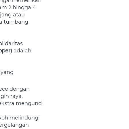
ngan remehkan 
m 2 hingga 4 
pagi bisa sangat menusuk tulang. Mengandalkan kaos lengan panjang atau 
da tumbang 
idaritas 
pper)
 adalah 
yang 
ece dengan 
n raya, 
 ekstra mengunci 
koh melindungi 
ergelangan 