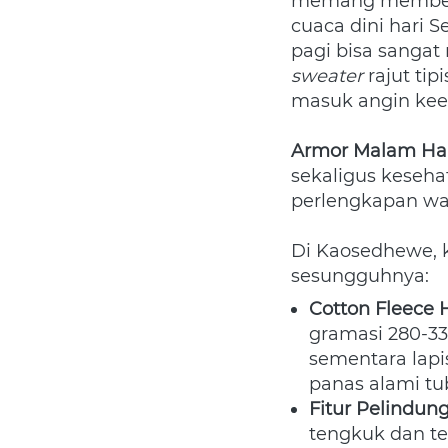
memang memberik
cuaca dini hari 
sweater
 rajut ti
masuk angin kee
Armor Malam Ha
sekaligus keseha
perlengkapan waj
Di Kaosedhewe, 
sesungguhnya:
Cotton Fleece 
gramasi 280-3
sementara lapi
panas alami tu
Fitur Pelindung
tengkuk dan te