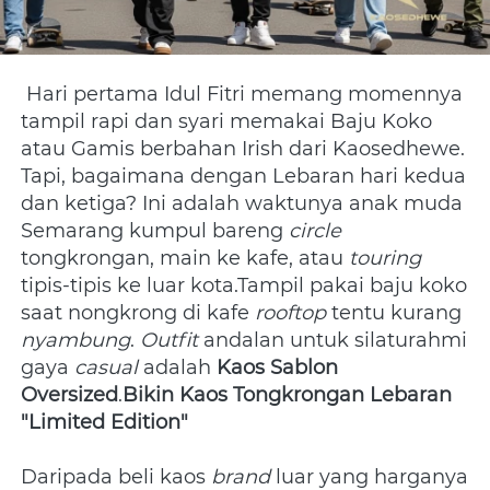
 Hari pertama Idul Fitri memang momennya 
tampil rapi dan syari memakai Baju Koko 
atau Gamis berbahan Irish dari Kaosedhewe. 
Tapi, bagaimana dengan Lebaran hari kedua 
dan ketiga? Ini adalah waktunya anak muda 
Semarang kumpul bareng 
circle
tongkrongan, main ke kafe, atau 
touring
tipis-tipis ke luar kota.Tampil pakai baju koko 
saat nongkrong di kafe 
rooftop
 tentu kurang 
nyambung
. 
Outfit
 andalan untuk silaturahmi 
gaya 
casual
 adalah 
Kaos Sablon 
Oversized
.
Bikin Kaos Tongkrongan Lebaran 
"Limited Edition"
Daripada beli kaos 
brand
 luar yang harganya 