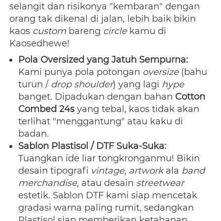
selangit dan risikonya "kembaran" dengan 
orang tak dikenal di jalan, lebih baik bikin 
kaos 
custom
 bareng 
circle
 kamu di 
Kaosedhewe!
Pola Oversized yang Jatuh Sempurna:
Kami punya pola potongan 
oversize
 (bahu 
turun / 
drop shoulder
) yang lagi 
hype
banget. Dipadukan dengan bahan 
Cotton 
Combed 24s
 yang tebal, kaos tidak akan 
terlihat "menggantung" atau kaku di 
badan.
Sablon Plastisol / DTF Suka-Suka:
Tuangkan ide liar tongkronganmu! Bikin 
desain tipografi 
vintage
, 
artwork
 ala 
band 
merchandise
, atau desain 
streetwear
estetik. Sablon DTF kami siap mencetak 
gradasi warna paling rumit, sedangkan 
Plastisol siap memberikan ketahanan 