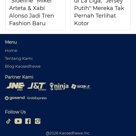
"Sideline" Mikel
di La Liga, "Jersey
Arteta & Xabi
Putih" Mereka Tak
Alonso Jadi Tren
Pernah Terlihat
Fashion Baru
Kotor
Menu
Home
Tentang Kami
Blog Kaosedhewe
Partner Kami
Follow Us
@
2026
Kaosedhewe Inc.