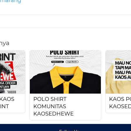
semarang
nya
KAOS
POLO SHIRT
KAOS P
INT
KOMUNITAS
KAOSE
KAOSEDHEWE