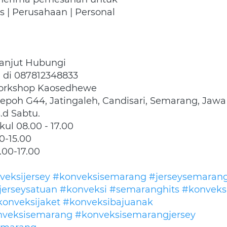
s | Perusahaan | Personal
 lanjut Hubungi
di 087812348833
Workshop Kaosedhewe
Kepoh G44, Jatingaleh, Candisari, Semarang, Jawa
.d Sabtu.
ul 08.00 - 17.00
0-15.00
.00-17.00
veksijersey
#konveksisemarang
#jerseysemaran
jerseysatuan
#konveksi
#semaranghits
#konveks
konveksijaket
#konveksibajuanak
veksisemarang
#konveksisemarangjersey