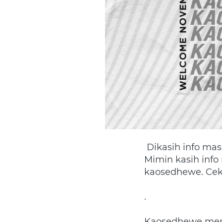
Dikasih info ma
Mimin kasih info 
kaosedhewe. Cek 
.
Kaosedhewe men