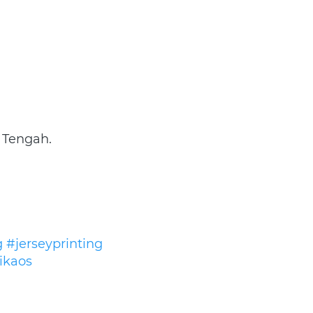
 Tengah.
g
#jerseyprinting
ikaos