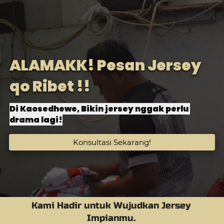
ALAMAKK! Pesan Jersey 
qo Ribet !!
Di Kaosedhewe, Bikin jersey nggak perlu 
drama lagi!
`
Konsultasi Sekarang!
Kami Hadir untuk Wujudkan Jersey 
Impianmu. 