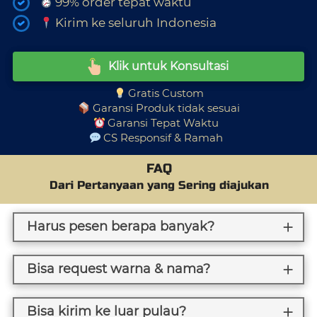
 99% order tepat waktu
 Kirim ke seluruh Indonesia
Klik untuk Konsultasi
`
 Gratis Custom
 Garansi Produk tidak sesuai
 Garansi Tepat Waktu  
 CS Responsif & Ramah 
FAQ
Dari Pertanyaan yang Sering diajukan
Harus pesen berapa banyak?
Bisa request warna & nama?
Bisa kirim ke luar pulau?