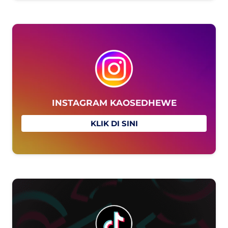
INSTAGRAM KAOSEDHEWE
`
KLIK DI SINI