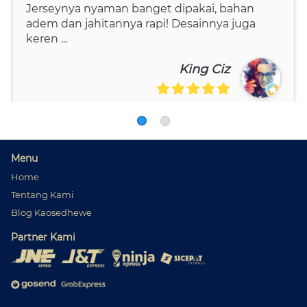
Jerseynya nyaman banget dipakai, bahan 
adem dan jahitannya rapi! Desainnya juga 
keren ...
King Ciz
menurut saya, produk yang dijual itu bagus 
bagus, baik dari segi jenis bahan bahannya 
Menu
dan design. 
Home
Tentang Kami
arsyadp
Blog Kaosedhewe
Partner Kami