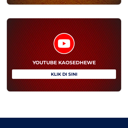
YOUTUBE KAOSEDHEWE
`
KLIK DI SINI