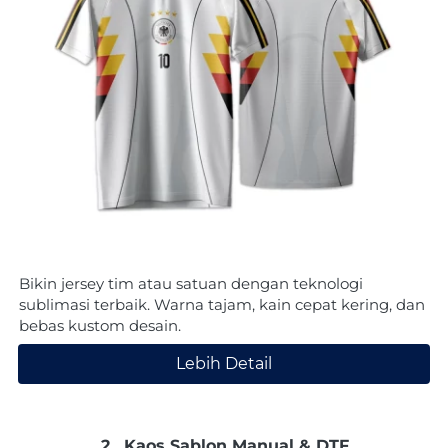
Bikin jersey tim atau satuan dengan teknologi 
sublimasi terbaik. Warna tajam, kain cepat kering, dan 
bebas kustom desain.
Lebih Detail
`
2.  
Kaos Sablon Manual & DTF