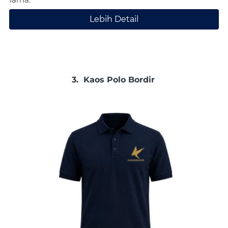
Lebih Detail
`
3.  
Kaos Polo Bordir